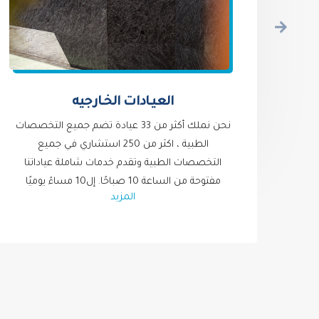
العيـادات الخـارجيه
امل
نحن نملك أكثر من 33 عيادة تضم جميع التخصصات
عة
الطبية ، اكثر من 250 استشاري في جميع
ت
التخصصات الطبية وتقدم خدمات شاملة عياداتنا
دار
مفتوحة من الساعة 10 صباحًا. إل10 مساءً يوميًا
المزيد
 من
طوال ايام الأسبوع ,نغطي معظم شركات التامين و
التعاقدات المختلفة جميع العيادات مزودة بأحدث
طرق للتشخيص في التخصصات التالية:
الطب الباطني والجهاز الهضمي
أمراض القلب
خدمات تشخيص أمراض القلب
أمراض الرئة