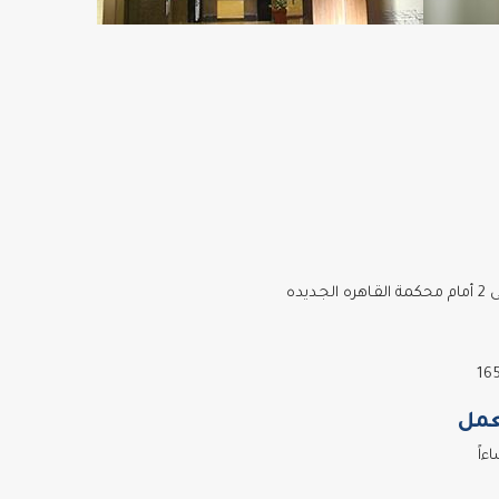
ديده
عمل