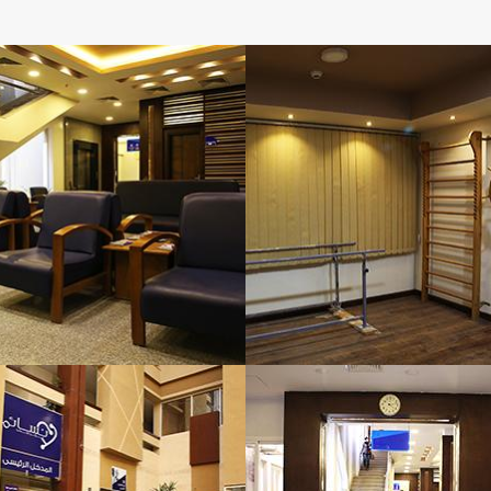
مطلوب على الفور للتعامل مع أي حالة صدمة حرجة
عند الوصول.
تتوفر جميع خدمات التشخيص (الأشعة - المختبر
-القسطره....) على مدار 24 ساعة بالتعاون مع وحدة
العناية المركزة لضمان اتخاذ القرارات الصحيحة أثناء
التعامل مع الحالات الحساسة.
:يوجد أخصائي طب طوارئ يومياً على مدار 24
ساعة بالإضافة إلى أطباء مقيمين في
التخصصات التالية
جراحة عامة
طب باطني
عظام
رعاية مركزة
قلب وأوعية دموية
كما نوفر خدمة المعمل والأشعة ورسم القلب
على مدار 24 ساعة جميع أيام الأسبوع لحالات
الطوارئ.