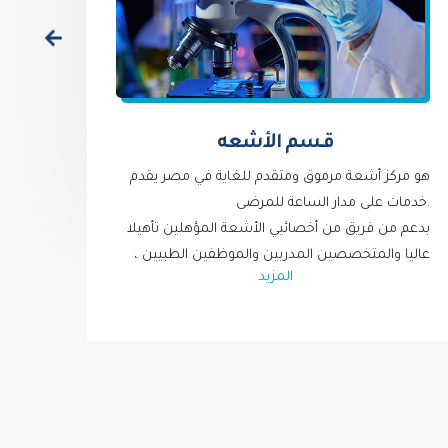
قـسم الأشعه
هو مركز أشعة مرموق ومتقدم للغاية في مصر يقدم
خدمات على مدار الساعة للمرضى.
بدعم من فريق من أخصائيي الأشعة المؤهلين تأهيلا
عاليا والمتخصصين المدربين والموظفين الطبيين ،
المزيد
نقدم مجموعة واسعة من الخدمات التشخيصية و
العلاجية من إجراءات الأوعية الدموية وغيرالأوعية
الدموية.
تم تجهيز مركزنا بفريق كامل من أطباء التخدير
المتاحين على مدار اليوم للتأكد من أن الإجراء الخاص
بك سلس وسهل قدر الإمكان ، ومجهز بالأشعة
المقطعية والأشعة السينية والموجات فوق الصوتية