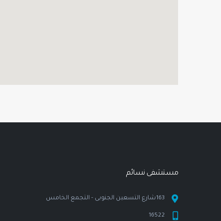
مستشفى نسـائم
163شارع التسعين الجنوبى - التجمع الخامس
16522