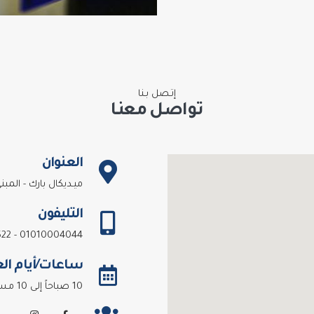
إتـصل بـنا
تـواصـل معنـا
العنوان
ميـديكال بارك - المبنى 2 أمام محكمة القـاهره الجـ
التليفون
01010004044 - 16522
ساعات/أيام ال
10 صباحاً إلى 10 مـساءاً