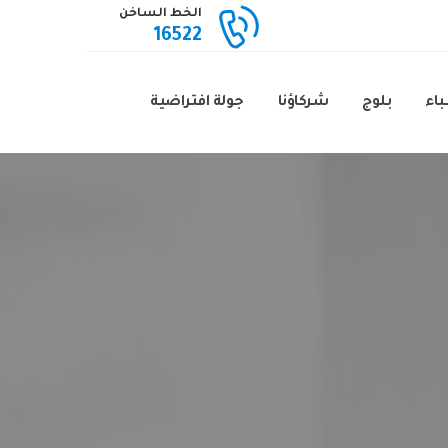
الخط الساخن
16522
باء
بلوج
شركاؤنا
جولة افتراضية