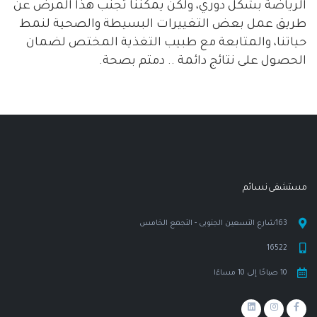
الرياضة بشكل دوري، ولكن يمكننا تجنب هذا المرض عن
طريق عمل بعض التغييرات البسيطة والصحية لنمط
حياتنا، والمتابعة مع طبيب التغذية المختص لضمان
الحصول على نتائج دائمة .. دمتم بصحة.
مستشفى نسـائم
163شارع التسعين الجنوبى - التجمع الخامس
16522
10 صباحًا إلى 10 مساءًا