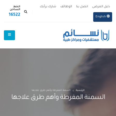
الخط
دليل المرضى
اتصل بنا
الوظائف
شارك برأيك
الساخن
16522
English
الرئيسية
السمنة المفرطة وأهم طرق علاجها
السمنة المفرطة وأهم طرق علاجها