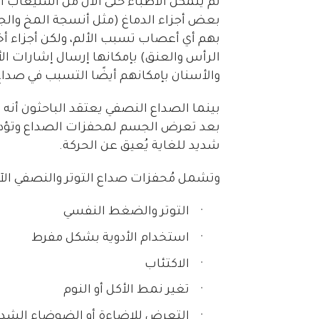
لم يتمكن الأطباء حتى الآن من استيعاب ا
بعض أجزاء الدماغ (مثل أنسجة المخ والج
بهم أي أعصاب تسبب الألم، ولكن أجزاء أخ
الرأس والعنق) بإمكانها إرسال إشارات الأ
والأسنان بإمكانهم أيضًا التسبب في صداع
بينما الصداع النصفي يعتقد الباحثون أنه
بعد تعرض الجسم لمحفزات الصداع وتؤدي ل
شديد للغاية يُعيق عن الحركة.
وتشمل مُحفزات صداع التوتر والنصفي الآت
·
التوتر والضغط النفسي
·
استخدام الأدوية بشكل مفرط
·
الاكتئاب
·
تغير نمط الأكل أو النوم
·
التعرض للإضاءة أو الضوضاء الشد