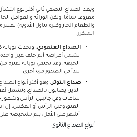
ويعد الصداع النصفي ثاني أكثر نوع انتشارً
معروف تمامًا، ولكن الوراثة والعوامل الخ
والطعام الحار وكثرة تناول الأدوية) تعتب
المتكرر.
·
الصداع العنقودي.
وتحدث نوباته ك
تشمل أعراضه ألم خلف عين واحدة وا
الجبهة. وقد تختفي نوباته لفترة م
تبدأ في الظهور مرة أخرى
·
صداع التوتر.
وهو أكثر أنواع الصداع 
الذين يصابون بالصداع، وتشمل أعر
ساعات وفي جانبين الرأس وشعور كأ
أشهر على الأقل، يتم تشخيصه على 
أنواع الصداع الثانوي