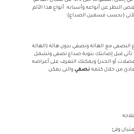
وقد وصلت نسبة إصابة البالغين بالصداع في إحدى السنوات حتى 75% من سكان العالم،
بغض النظر عن أنواعه وأسبابه. أنواع هذا الألم
الآتي (بحسب قسمين الصداع):
 النصفي مع الهالة ونصفي بدون هالة (الهالة
تي تأتي قبل إصابتك بنوبة صداع نصفي وتشمل
عضلات أو الخدر) ويمكنك التعرف على أعراضه
لعادي من خلال كلمة
نصفي
والتي يمكن
لاجه
غثيان وقئ