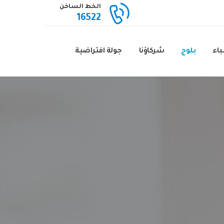
الخط الساخن
16522
باء
بلوج
شركاؤنا
جولة افتراضية