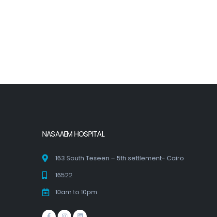
NASAAEM HOSPITAL
163 South Teseen – 5th settlement- Cairo
16522
10am to 10pm