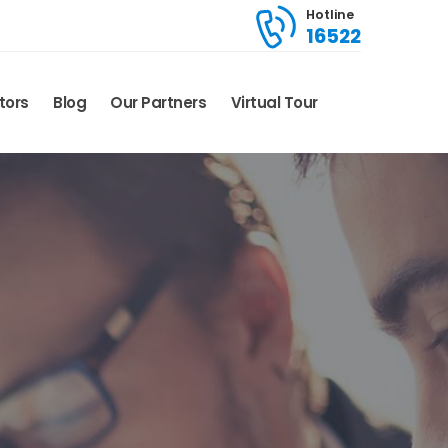
Hotline
16522
tors
Blog
Our Partners
Virtual Tour
ا